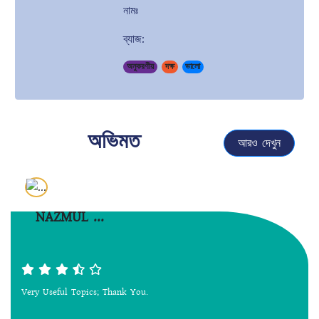
নামঃ
ব্যাজ:
অনুকরণীয়
দক্ষ
ভালো
অভিমত
আরও দেখুন
NAZMUL ...
Very Useful Topics; Thank You.