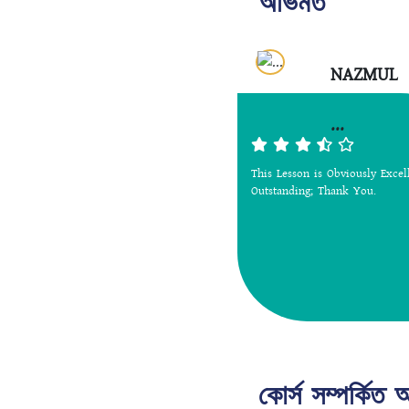
অভিমত
NAZMUL
...
This Lesson is Obviously Excel
Outstanding; Thank You.
কোর্স সম্পর্কিত