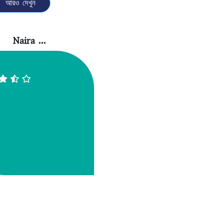
আরও দেখুন
Naira ...