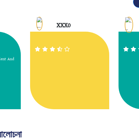
XXX0
lent And
 আলোচনা