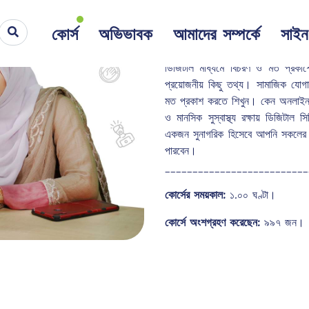
অনলাইনে নেতিবাচকতা, 
কোর্স
অভিভাবক
আমাদের সম্পর্কে
সাই
☆
☆
☆
☆
☆
৫ | ১৩৩১ রেটিং
ডিজিটাল মাধ্যমে বিচরণ ও মত প্রকাশের
প্রয়োজনীয় কিছু তথ্য। সামাজিক যোগাযো
মত প্রকাশ করতে শিখুন। কেন অনলাইন
ও মানসিক সুস্বাস্থ্য রক্ষায় ডিজিটাল
একজন সুনাগরিক হিসেবে আপনি সকলের ক
পারবেন।
__________________________
কোর্সের সময়কাল:
১.০০ ঘণ্টা।
কোর্সে অংশগ্রহণ করেছেন:
৯৯৭ জন।