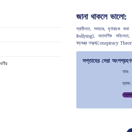
জানা থাকলে ভালো:
স্বাধীনতা, সদাচার, ঘৃণাবাচক ক
Bullying), মতাদর্শিক সহিংসতা,
ষড়যন্ত্র তত্ত্ব(Conspiracy Theory
সপ্তাহের সেরা অংশগ্রহণক
করণীয়
নামঃ
ব্যাজ:
অনুকর