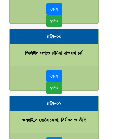
কোর্স
কুইজ
রাউন্ড-০6
ডিজিটাল জগতে মিডিয়া সাক্ষরতা চর্চা
কোর্স
কুইজ
রাউন্ড-০7
অনলাইনে নেতিবাচকতা, নির্যাতন ও ভীতি