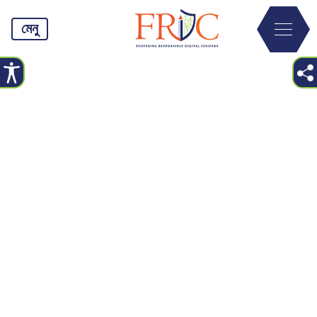
মেনু
ডিজিটাল সিটিজেনশিপ চ্যালেঞ্জ, ২০২২
ডিজিটাল সিটিজেনশিপভিত্তিক ৮টি অনলাইন কোর্স নিয়েই হলো ‘ডিজিটাল
সিটিজেনশিপ চ্যালেঞ্জ, ২০২২’। ‘ডিজিটাল সিটিজেন বিডি’ ওয়েবসাইটে সাইন আপ
করে খুব সহজেই এই অনলাইন কোর্সগুলো সম্পন্ন করা যায়। প্রতিটি কোর্স শেষে
রয়েছে একটি করে কুইজ, যেখানে কোর্সের বিষয়ভিত্তিক ১০টি প্রশ্ন রয়েছে। এই
প্রতিযোগীতায় অংশ নিয়েছে বাংলাদেশের বিভিন্ন বিশ্ববিদ্যালয়ের শিক্ষার্থীরা, যাদের
মধ্যে পুরস্কৃত হয়েছে ২৬০ জন।