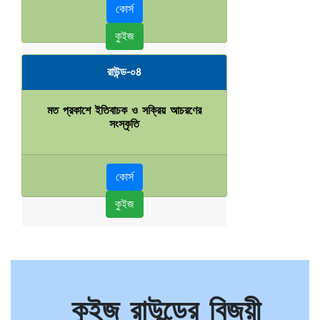
কোর্স
কুইজ
রাউন্ড-০8
মত প্রকাশে ইতিবাচক ও সক্রিয় আচরণের
সংস্কৃতি
কোর্স
কুইজ
কুইজ রাউন্ডের বিজয়ী