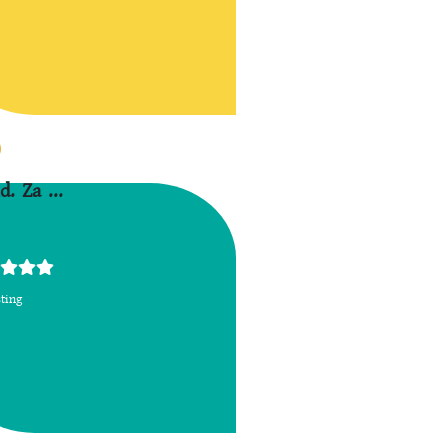
d. Za ...
sting