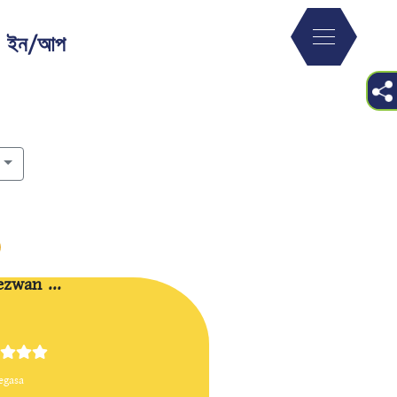
ন ইন/আপ
ezwan ...
egasa