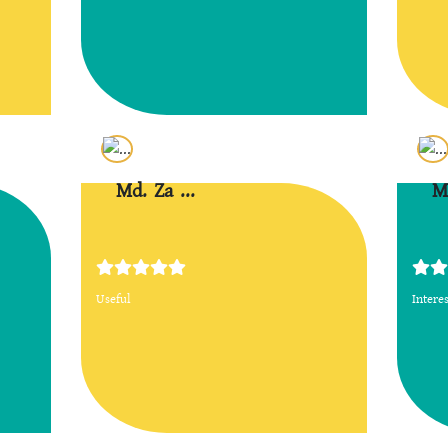
Md. Za ...
M
Useful
Intere